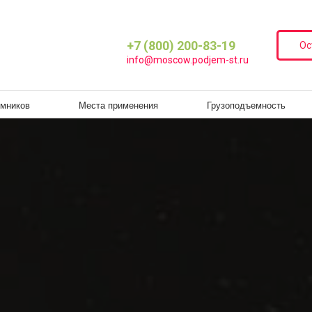
+7 (800)
2
00-83-19
Ос
ВИДЫ ПОДЪЁМНИКОВ
МЕСТА ПРИМЕНЕНИЯ
ГРУЗОПОДЪЕМН
info@moscow.podjem-st.ru
Г. МОСКВА
мников
Места применения
Грузоподъемность