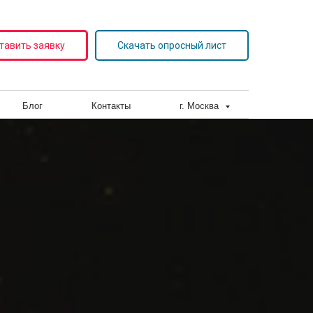
тавить заявку
Скачать опросный лист
+7 (800)
2
00 83 19
ОСТЬ
БЛОГ
КОНТАКТЫ
info@moscow.podjem-st.ru
Блог
Контакты
г. Москва