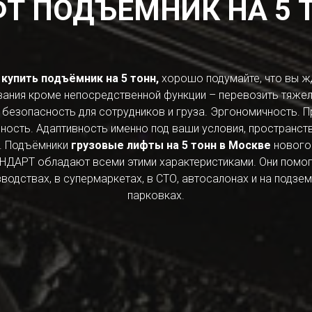
Т ПОДЪЁМНИК НА 5 
к
купить подъёмник на 5 тонн,
хорошо подумайте, что вы ж
ания кроме непосредственной функции – перевозить тяжел
безопасность для сотрудников и груза. Эргономичность. Пр
ность. Адаптивность именно под ваши условия, пространст
. Подъёмники
грузовые лифты на 5 тонн в Москве
нового 
АРТ обладают всеми этими характеристиками. Они помогу
водствах, в супермаркетах, в СТО, автосалонах и на подз
парковках.