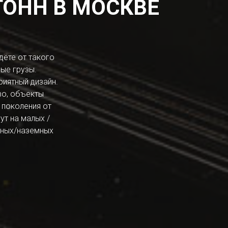
ТОНН В МОСКВЕ
дёте от такого
ые грузы.
иятный дизайн.
во, объекты
поколения от
т на малых /
емных/наземных